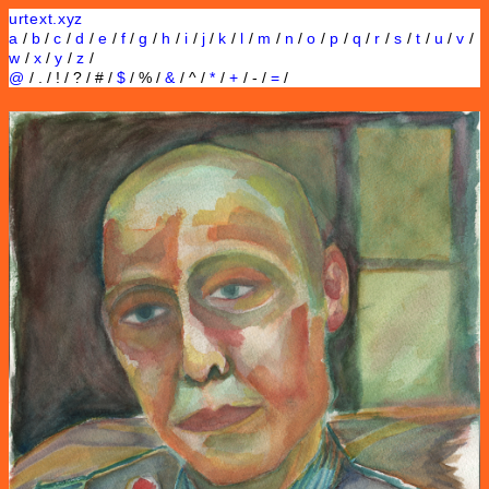
urtext.xyz
a
/
b
/
c
/
d
/
e
/
f
/
g
/
h
/
i
/
j
/
k
/
l
/
m
/
n
/
o
/
p
/
q
/
r
/
s
/
t
/
u
/
v
/
w
/
x
/
y
/
z
/
@
/ . / ! / ? / # /
$
/ % /
&
/ ^ /
*
/
+
/ - /
=
/