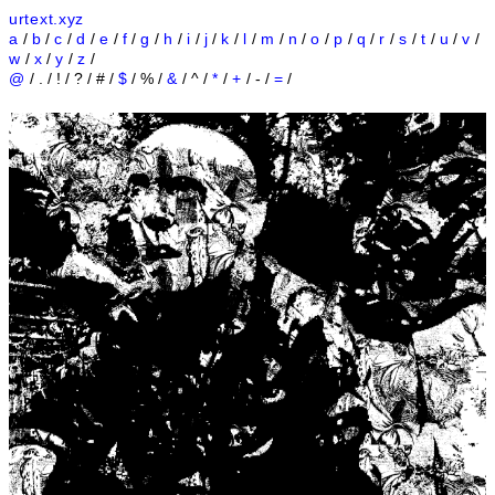
urtext.xyz
a
/
b
/
c
/
d
/
e
/
f
/
g
/
h
/
i
/
j
/
k
/
l
/
m
/
n
/
o
/
p
/
q
/
r
/
s
/
t
/
u
/
v
/
w
/
x
/
y
/
z
/
@
/ . / ! / ? / # /
$
/ % /
&
/ ^ /
*
/
+
/ - /
=
/