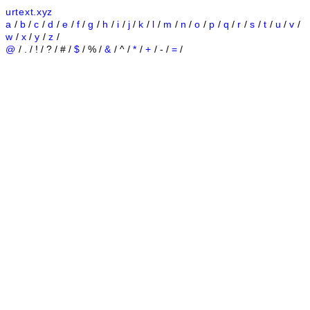
urtext.xyz
a
/
b
/
c
/
d
/
e
/
f
/
g
/
h
/
i
/
j
/
k
/
l
/
m
/
n
/
o
/
p
/
q
/
r
/
s
/
t
/
u
/
v
/
w
/
x
/
y
/
z
/
@
/ . / ! / ? / # /
$
/ % /
&
/ ^ /
*
/
+
/ - /
=
/