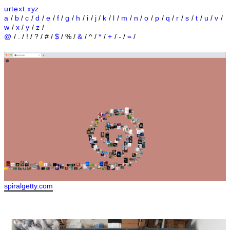
urtext.xyz
a
/
b
/
c
/
d
/
e
/
f
/
g
/
h
/
i
/
j
/
k
/
l
/
m
/
n
/
o
/
p
/
q
/
r
/
s
/
t
/
u
/
v
/
w
/
x
/
y
/
z
/
@
/ . / ! / ? / # /
$
/ % /
&
/ ^ /
*
/
+
/ - /
=
/
spiralgetty.com